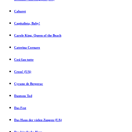
Cabaret
Capitalista, Baby!
Carole King. Queen of the Beach
Caterina Cornaro
Così fan tutte
Cross! (UA)
Cyrano de Bergerac
Dantons Tod
Das Fest
Das Haus der vielen Zungen (UA)
Das hündische Herz