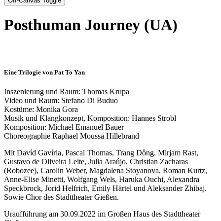
Off-Canvas Toggle
Posthuman Journey (UA)
Eine Trilogie von Pat To Yan
Inszenierung und Raum: Thomas Krupa
Video und Raum: Stefano Di Buduo
Kostüme: Monika Gora
Musik und Klangkonzept, Komposition: Hannes Strobl
Komposition: Michael Emanuel Bauer
Choreographie Raphael Moussa Hillebrand
Mit Davíd Gavíria, Pascal Thomas, Trang Dông, Mirjam Rast,
Gustavo de Oliveira Leite, Julia Araújo, Christian Zacharas
(Robozee), Carolin Weber, Magdalena Stoyanova, Roman Kurtz,
Anne-Elise Minetti, Wolfgang Wels, Haruka Ouchi, Alexandra
Speckbrock, Jorid Helfrich, Emily Härtel und Aleksander Zhibaj.
Sowie Chor des Stadttheater Gießen.
Uraufführung am 30.09.2022 im Großen Haus des Stadttheater