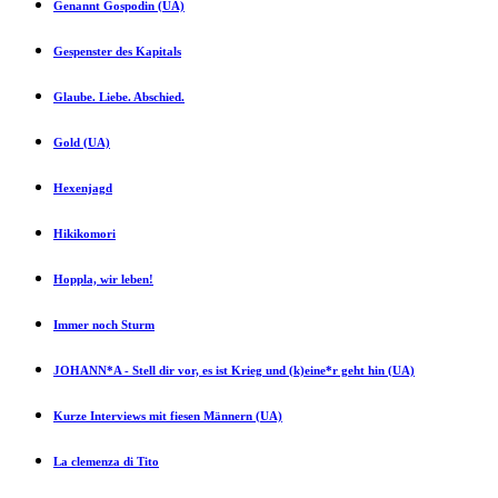
Genannt Gospodin (UA)
Gespenster des Kapitals
Glaube. Liebe. Abschied.
Gold (UA)
Hexenjagd
Hikikomori
Hoppla, wir leben!
Immer noch Sturm
JOHANN*A - Stell dir vor, es ist Krieg und (k)eine*r geht hin (UA)
Kurze Interviews mit fiesen Männern (UA)
La clemenza di Tito